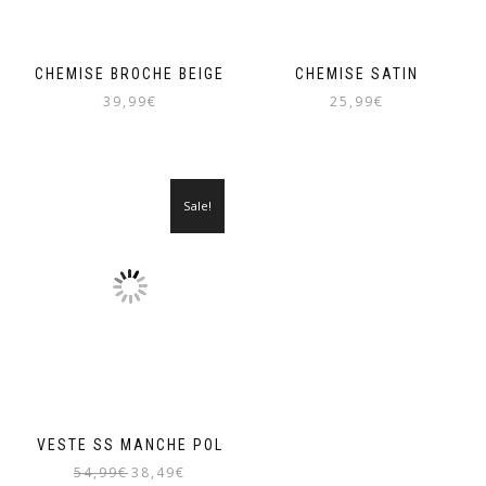
CHEMISE BROCHE BEIGE
CHEMISE SATIN
39,99
€
25,99
€
Sale!
VESTE SS MANCHE POL
Original
Current
54,99
€
38,49
€