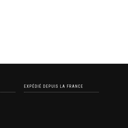
EXPÉDIÉ DEPUIS LA FRANCE