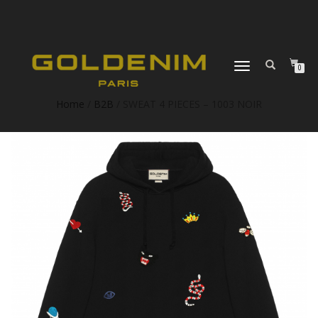
DÉPLIER
0
LA
NAVIGATION
Home
/
B2B
/ SWEAT 4 PIECES – 1003 NOIR