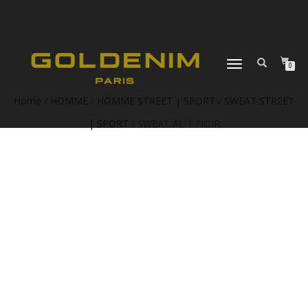
DÉPLIER
0
LA
NAVIGATION
Home
/
HOMME
/
HOMME STREET | SPORT
/
SWEAT STREET
| SPORT
/ SWEAT ALIT NOIR