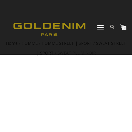
DÉPLIER
0
LA
NAVIGATION
Home
/
HOMME
/
HOMME STREET | SPORT
/
SWEAT STREET
| SPORT
/ SWEAT PLUM NOIR