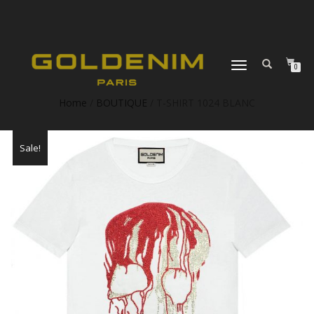
DÉPLIER
0
LA
NAVIGATION
Home
/
BOUTIQUE
/ T-SHIRT 1024 BLANC
Sale!