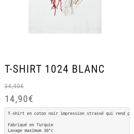
T-SHIRT 1024 BLANC
34,90
€
Or
Cu
pr
pr
14,90
€
wa
is:
34
14
T-shirt en coton noir impression strassé qui rend plu
Fabriqué en Turquie

Lavage maximum 30°c 
