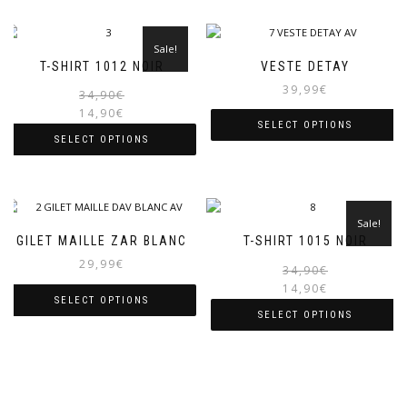
Sale!
T-SHIRT 1012 NOIR
VESTE DETAY
39,99
€
Original
Current
34,90
€
price
price
14,90
€
SELECT OPTIONS
was:
is:
SELECT OPTIONS
34,90€.
14,90€.
Sale!
GILET MAILLE ZAR BLANC
T-SHIRT 1015 NOIR
29,99
€
34,90
€
14,90
€
SELECT OPTIONS
i
SELECT OPTIONS