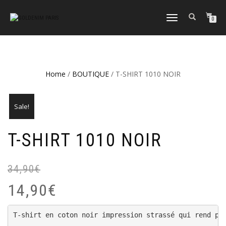
DÉPLIER
0
LA
NAVIGATION
Home
/
BOUTIQUE
/ T-SHIRT 1010 NOIR
Sale!
T-SHIRT 1010 NOIR
34,90
€
Or
Cu
pr
pr
14,90
€
wa
is:
34
14
T-shirt en coton noir impression strassé qui rend plu