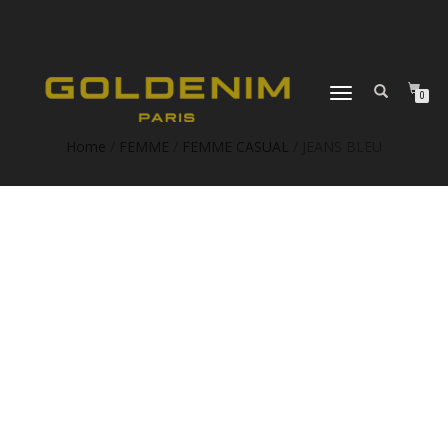
DÉPLIER
0
LA
NAVIGATION
Home
/
FEMME
/
FEMME CASUAL
/ JEANS BLEU