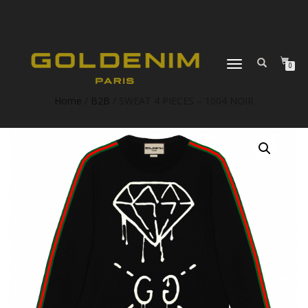
DÉPLIER
0
LA
NAVIGATION
Home
/
B2B
/ SWEAT 4 PIECES – 1004 NOIR